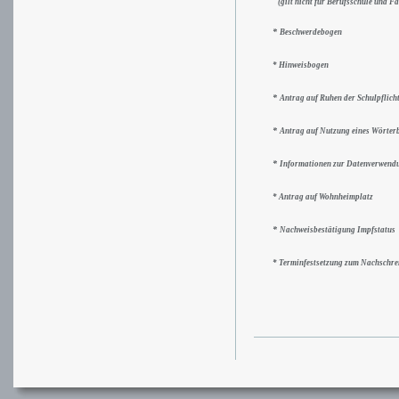
(gilt nicht für Berufsschule und F
*
Beschwerdebogen
* Hinweisbogen
*
Antrag auf Ruhen der Schulpflich
*
Antrag auf Nutzung eines Wörte
*
Informationen zur Datenverwend
* Antrag auf Wohnheimplatz
*
Nachweisbestätigung Impfstatus
* Terminfestsetzung zum Nachschrei