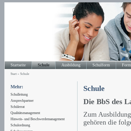
Startseite
Schule
Ausbildung
Schulform
Form
Start
»
Schule
Mehr:
Schule
Schulleitung
Die BbS des La
Ansprechpartner
Schülerrat
Zum Ausbildungs
Qualitätsmanagement
Hinweis- und Beschwerdemanagement
gehören die fol
Schulordnung